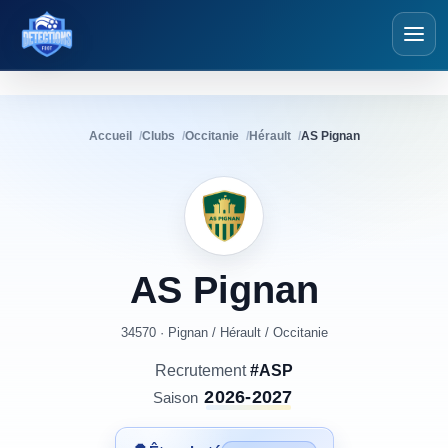
Détections Foot
Accueil
Clubs
Occitanie
Hérault
AS Pignan
AS
Pignan
34570 · Pignan
/
Hérault
/
Occitanie
Recrutement
#ASP
2026-2027
Saison