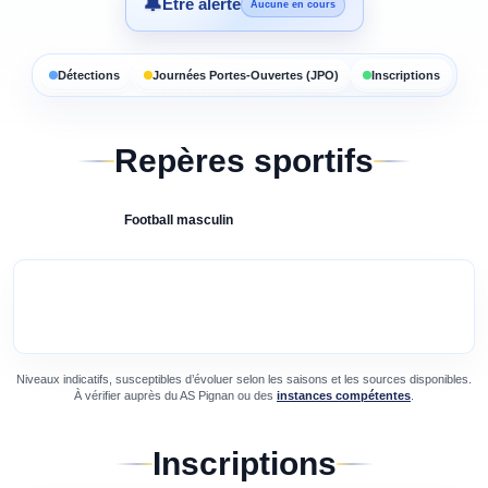
🔔
Être alerté
Aucune en cours
Détections
Journées Portes-Ouvertes (JPO)
Inscriptions
Repères sportifs
Football
masculin
Niveaux indicatifs, susceptibles d’évoluer selon les saisons et les sources disponibles.
À vérifier auprès du
AS Pignan
ou des
instances compétentes
.
Inscriptions