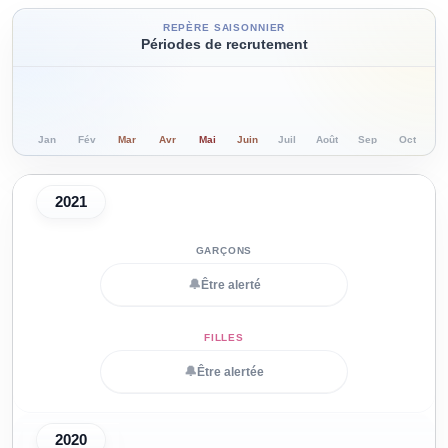
REPÈRE SAISONNIER
Périodes de recrutement
Jan
Fév
Mar
Avr
Mai
Juin
Juil
Août
Sep
Oct
N
2021
🔔
Être alerté
🔔
Être alertée
2020