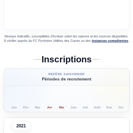
Niveaux indicatifs, susceptibles d’évoluer selon les saisons et les sources disponibles.
À vérifier auprès du
FC Pyrénées Vallées des Gaves
ou des
instances compétentes
.
Inscriptions
REPÈRE SAISONNIER
Périodes de recrutement
Jan
Fév
Mar
Avr
Mai
Juin
Juil
Août
Sep
Oct
N
2021