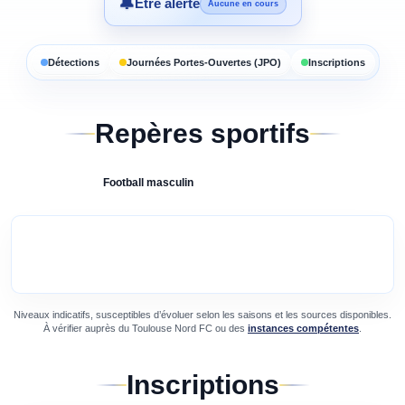
🔔
Être alerté
Aucune en cours
Détections
Journées Portes-Ouvertes (JPO)
Inscriptions
Repères sportifs
Football
masculin
Niveaux indicatifs, susceptibles d’évoluer selon les saisons et les sources disponibles.
À vérifier auprès du
Toulouse Nord FC
ou des
instances compétentes
.
Inscriptions