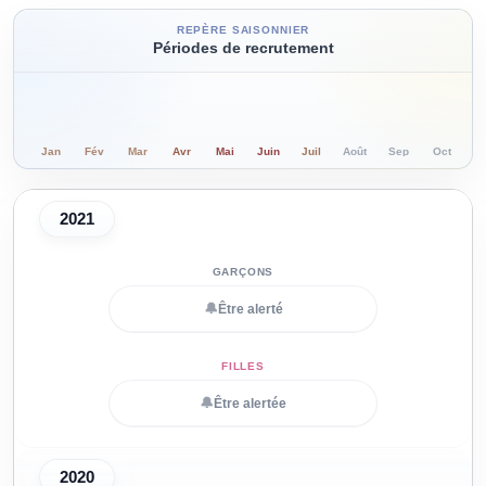
REPÈRE SAISONNIER
Périodes de recrutement
Jan
Fév
Mar
Avr
Mai
Juin
Juil
Août
Sep
Oct
N
2021
🔔
Être alerté
🔔
Être alertée
2020