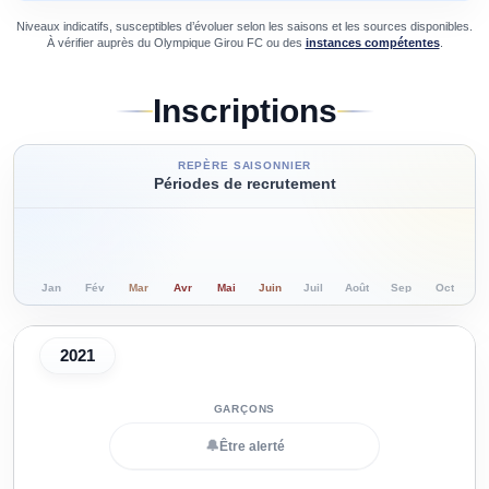
Niveaux indicatifs, susceptibles d’évoluer selon les saisons et les sources disponibles.
À vérifier auprès du
Olympique Girou FC
ou des
instances compétentes
.
Inscriptions
REPÈRE SAISONNIER
Périodes de recrutement
Jan
Fév
Mar
Avr
Mai
Juin
Juil
Août
Sep
Oct
N
2021
🔔
Être alerté