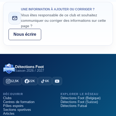
UNE INFORMATION À AJOUTER OU CORRIGER ?
Vous êtes responsable de ce club et souhaitez
communiquer ou corriger des informations sur cette
page ?
Nous écrire
Détections Foot
Saison
2026 / 2027
12,5K
22K
6K
DÉCOUVRIR
EXPLORER LE RÉSEAU
Clubs
Détections Foot (Belgique)
Centres de formation
Détections Foot (Suisse)
Pôles espoirs
Détections Futsal
Sections sportives
Articles