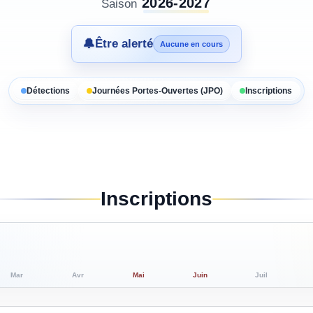
2026-2027
Saison
🔔
Être alerté
Aucune en cours
Détections
Journées Portes-Ouvertes (JPO)
Inscriptions
Inscriptions
Mar
Avr
Mai
Juin
Juil