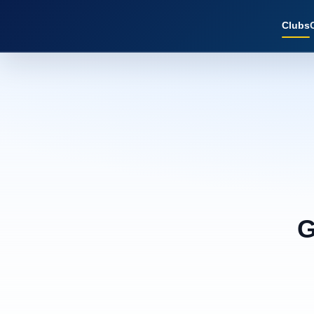
Clubs
G