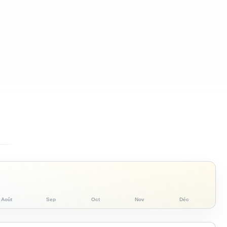
Août
Sep
Oct
Nov
Déc