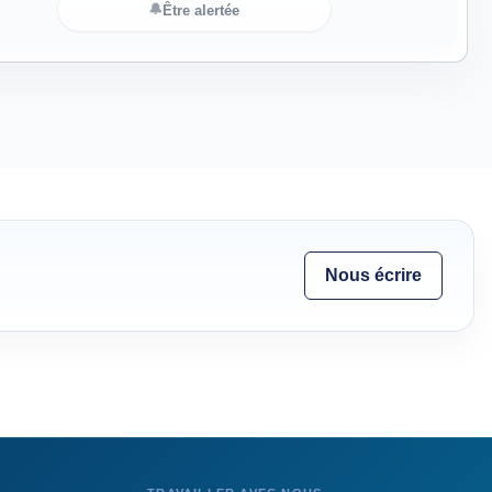
🔔
Être alertée
Nous écrire