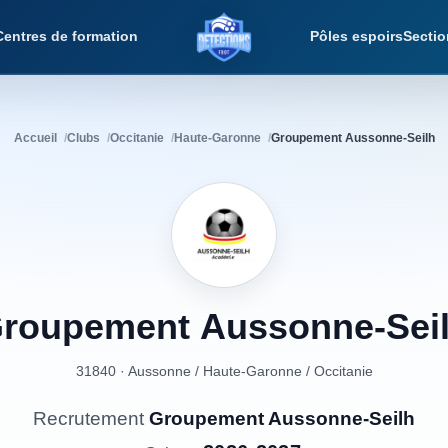
Centres de formation
Pôles espoirs
Sectio
Détections Foot
Accueil
Clubs
Occitanie
Haute-Garonne
Groupement Aussonne-Seilh
roupement
Aussonne-Sei
31840 · Aussonne
/
Haute-Garonne
/
Occitanie
Recrutement
Groupement Aussonne-Seilh