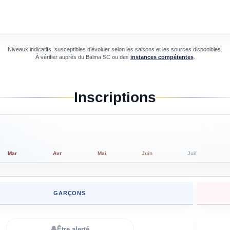
Niveaux indicatifs, susceptibles d’évoluer selon les saisons et les sources disponibles.
À vérifier auprès du
Balma SC
ou des
instances compétentes
.
Inscriptions
Mar
Avr
Mai
Juin
Juil
GARÇONS
🔔
Être alerté