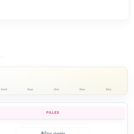
Août
Sep
Oct
Nov
Déc
FILLES
🔔
Être alertée