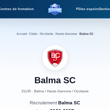
Centres de formation
Pôles espoirs
Sectio
Détections Foot
Accueil
Clubs
Occitanie
Haute-Garonne
Balma SC
Balma
SC
31130 · Balma
/
Haute-Garonne
/
Occitanie
Recrutement
Balma SC