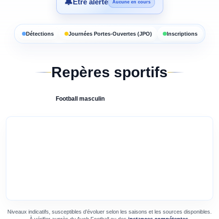
🔔
Être alerté
Aucune en cours
Détections
Journées Portes-Ouvertes (JPO)
Inscriptions
Repères sportifs
Football
masculin
Niveaux indicatifs, susceptibles d’évoluer selon les saisons et les sources disponibles.