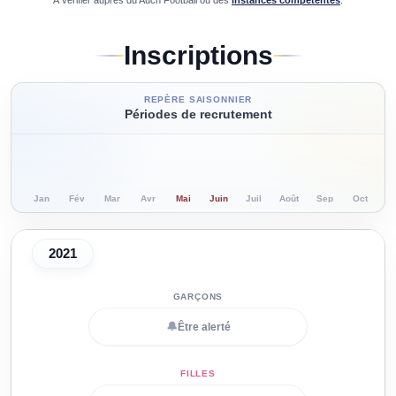
À vérifier auprès du
Auch Football
ou des
instances compétentes
.
Inscriptions
REPÈRE SAISONNIER
Périodes de recrutement
Jan
Fév
Mar
Avr
Mai
Juin
Juil
Août
Sep
Oct
N
2021
🔔
Être alerté