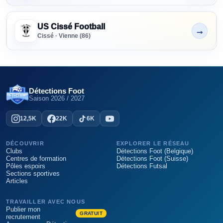
US Cissé Football
→
Non indiqué
Cissé · Vienne (86)
Détections Foot
Saison
2026 / 2027
12,5K
22K
6K
DÉCOUVRIR
EXPLORER LE RÉSEAU
Clubs
Détections Foot (Belgique)
Centres de formation
Détections Foot (Suisse)
Pôles espoirs
Détections Futsal
Sections sportives
Articles
TRAVAILLER AVEC NOUS
Publier mon
GRATUIT
recrutement