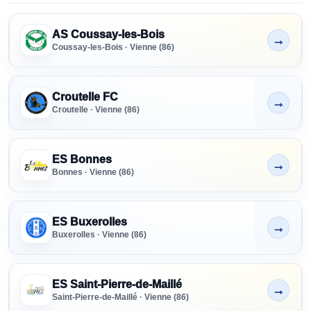
Clubs référencés - Vienne
SENIORS
AS Coussay-les-Bois
→
Tous niveaux
Non indiqué
Coussay-les-Bois · Vienne (86)
FORMATION
Tous niveaux
Croutelle FC
→
Non indiqué
Croutelle · Vienne (86)
PRÉFORMATION
Tous niveaux
ES Bonnes
→
Non indiqué
Bonnes · Vienne (86)
PARTENAIRE
RECRUTEMENT
ES Buxerolles
→
Tous
Non indiqué
Buxerolles · Vienne (86)
ES Saint-Pierre-de-Maillé
→
Non indiqué
Saint-Pierre-de-Maillé · Vienne (86)