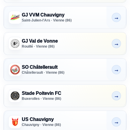
GJ VVM Chauvigny
→
Non indiqué
Saint-Julien-l'Ars · Vienne (86)
GJ Val de Vonne
→
Non indiqué
Rouillé · Vienne (86)
SO Châtellerault
→
Non indiqué
Châtellerault · Vienne (86)
Stade Poitevin FC
→
Non indiqué
Buxerolles · Vienne (86)
US Chauvigny
→
Non indiqué
Chauvigny · Vienne (86)