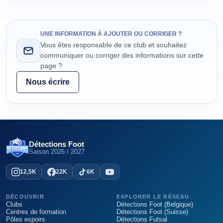
UNE INFORMATION À AJOUTER OU CORRIGER ?
Vous êtes responsable de ce club et souhaitez
communiquer ou corriger des informations sur cette
page ?
Nous écrire
Détections Foot
Saison
2026 / 2027
12,5K
22K
6K
DÉCOUVRIR
EXPLORER LE RÉSEAU
Clubs
Détections Foot (Belgique)
Centres de formation
Détections Foot (Suisse)
Pôles espoirs
Détections Futsal