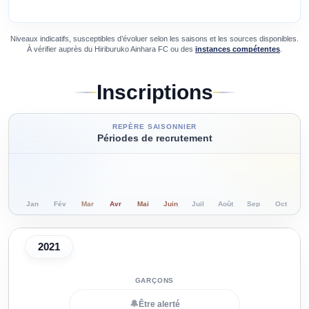
Niveaux indicatifs, susceptibles d’évoluer selon les saisons et les sources disponibles.
À vérifier auprès du
Hiriburuko Ainhara FC
ou des
instances compétentes
.
Inscriptions
REPÈRE SAISONNIER
Périodes de recrutement
Jan
Fév
Mar
Avr
Mai
Juin
Juil
Août
Sep
Oct
N
2021
🔔
Être alerté