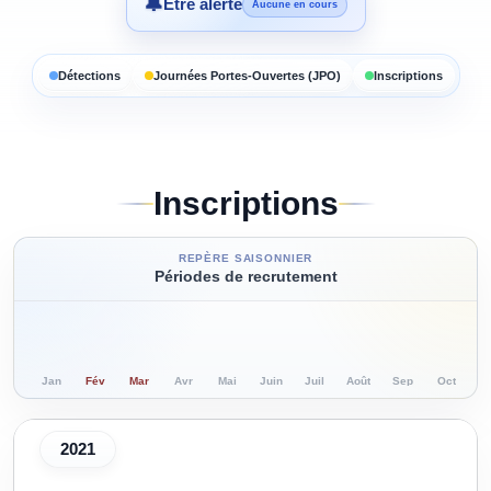
🔔
Être alerté
Aucune en cours
Détections
Journées Portes-Ouvertes (JPO)
Inscriptions
Inscriptions
REPÈRE SAISONNIER
Périodes de recrutement
Jan
Fév
Mar
Avr
Mai
Juin
Juil
Août
Sep
Oct
N
2021