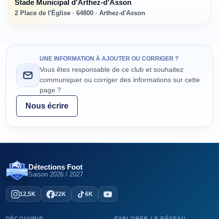
Stade Municipal d'Arthez-d'Asson
2 Place de l'Église · 64800 · Arthez-d'Asson
UNE INFORMATION À AJOUTER OU CORRIGER ?
Vous êtes responsable de ce club et souhaitez
communiquer ou corriger des informations sur cette
page ?
Nous écrire
Détections Foot
Saison
2026 / 2027
12,5K
22K
6K
DÉCOUVRIR
EXPLORER LE RÉSEAU