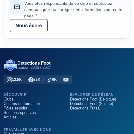
Vous êtes responsable de ce club et souhaitez
communiquer ou corriger des informations sur cette
page ?
Nous écrire
Détections Foot
Saison
2026 / 2027
12,5K
22K
6K
DÉCOUVRIR
EXPLORER LE RÉSEAU
Clubs
Détections Foot (Belgique)
Centres de formation
Détections Foot (Suisse)
Pôles espoirs
Détections Futsal
Sections sportives
Articles
TRAVAILLER AVEC NOUS