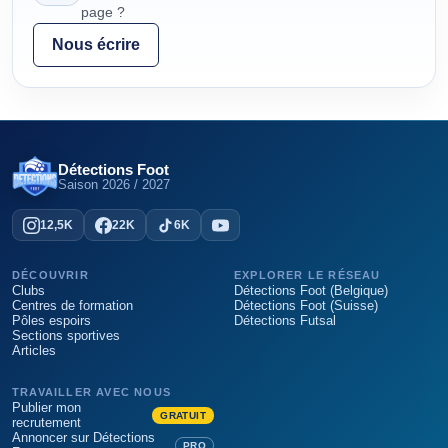
page ?
Nous écrire
Détections Foot
Saison
2026 / 2027
12,5K
22K
6K
DÉCOUVRIR
EXPLORER LE RÉSEAU
Clubs
Détections Foot (Belgique)
Centres de formation
Détections Foot (Suisse)
Pôles espoirs
Détections Futsal
Sections sportives
Articles
TRAVAILLER AVEC NOUS
Publier mon
GRATUIT
recrutement
Annoncer sur Détections
PRO