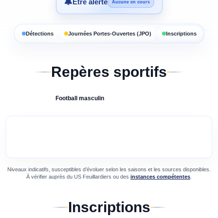
🔔
Être alerté
Aucune en cours
Détections
Journées Portes-Ouvertes (JPO)
Inscriptions
Repères sportifs
Football
masculin
Niveaux indicatifs, susceptibles d’évoluer selon les saisons et les sources disponibles.
À vérifier auprès du
US Feuillardiers
ou des
instances compétentes
.
Inscriptions