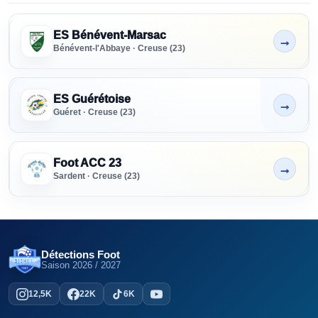
Clubs référencés - Creuse
SENIORS
ES Bénévent-Marsac
→
Tous niveaux
Non indiqué
Bénévent-l'Abbaye · Creuse (23)
FORMATION
Tous niveaux
ES Guérétoise
→
Non indiqué
Guéret · Creuse (23)
PRÉFORMATION
Tous niveaux
Foot ACC 23
→
Non indiqué
Sardent · Creuse (23)
PARTENAIRE
RECRUTEMENT
Tous
Détections Foot
Saison
2026 / 2027
12,5K
22K
6K