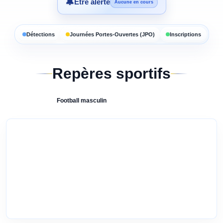
🔔
Être alerté
Aucune en cours
Détections
Journées Portes-Ouvertes (JPO)
Inscriptions
Repères sportifs
Football
masculin