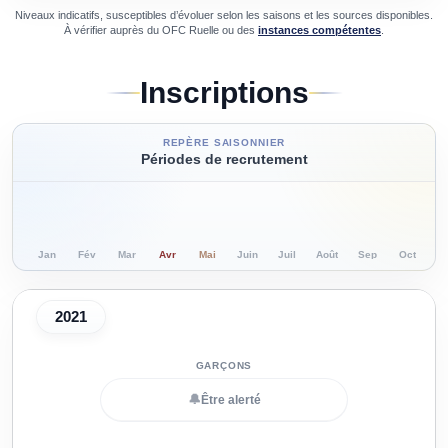
Niveaux indicatifs, susceptibles d’évoluer selon les saisons et les sources disponibles.
À vérifier auprès du
OFC Ruelle
ou des
instances compétentes
.
Inscriptions
REPÈRE SAISONNIER
Périodes de recrutement
Jan
Fév
Mar
Avr
Mai
Juin
Juil
Août
Sep
Oct
N
2021
🔔
Être alerté