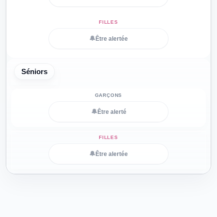
🔔
Être alertée
Séniors
🔔
Être alerté
🔔
Être alertée