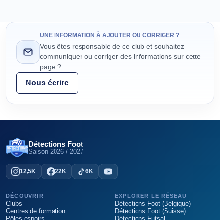
UNE INFORMATION À AJOUTER OU CORRIGER ?
Vous êtes responsable de ce club et souhaitez
communiquer ou corriger des informations sur cette
page ?
Nous écrire
Détections Foot
Saison
2026 / 2027
12,5K
22K
6K
DÉCOUVRIR
EXPLORER LE RÉSEAU
Clubs
Détections Foot (Belgique)
Centres de formation
Détections Foot (Suisse)
Pôles espoirs
Détections Futsal