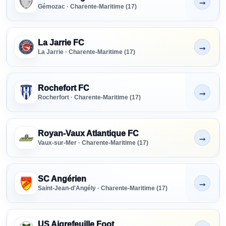
→
Non indiqué
Gémozac · Charente-Maritime (17)
La Jarrie FC
→
Non indiqué
La Jarrie · Charente-Maritime (17)
Rochefort FC
→
Non indiqué
Rocherfort · Charente-Maritime (17)
Royan-Vaux Atlantique FC
→
Non indiqué
Vaux-sur-Mer · Charente-Maritime (17)
SC Angérien
→
Non indiqué
Saint-Jean-d'Angély · Charente-Maritime (17)
US Aigrefeuille Foot