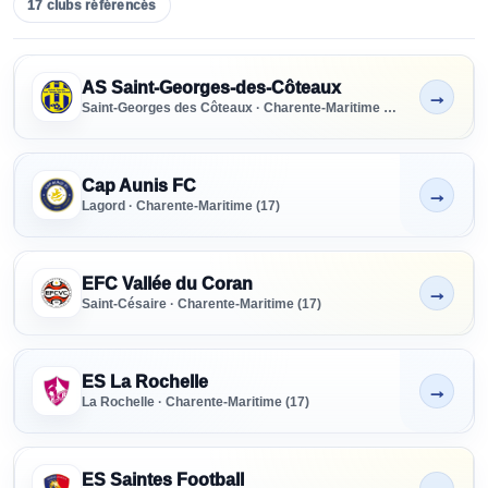
17
clubs
référencés
Clubs référencés - Charente-Maritime
SENIORS
AS Saint-Georges-des-Côteaux
→
Tous niveaux
Non indiqué
Saint-Georges des Côteaux · Charente-Maritime (17)
FORMATION
Tous niveaux
Cap Aunis FC
→
Non indiqué
Lagord · Charente-Maritime (17)
PRÉFORMATION
Tous niveaux
EFC Vallée du Coran
→
Non indiqué
Saint-Césaire · Charente-Maritime (17)
PARTENAIRE
RECRUTEMENT
ES La Rochelle
→
Tous
Non indiqué
La Rochelle · Charente-Maritime (17)
ES Saintes Football