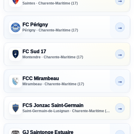
→
Non indiqué
Saintes · Charente-Maritime (17)
FC Périgny
→
Non indiqué
Périgny · Charente-Maritime (17)
FC Sud 17
→
Non indiqué
Montendre · Charente-Maritime (17)
FCC Mirambeau
→
Non indiqué
Mirambeau · Charente-Maritime (17)
FCS Jonzac Saint-Germain
→
Non indiqué
Saint-Germain-de-Lusignan · Charente-Maritime (17)
GJ Saintonge Estuaire