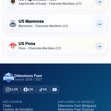
→
Non indiqué
Aigrefeuille-d'Aunis · Charente-Maritime (17)
US Marennes
→
Non indiqué
Marennes · Charente-Maritime (17)
US Pons
→
Non indiqué
Pons · Charente-Maritime (17)
Détections Foot
Saison
2026 / 2027
12,5K
22K
6K
DÉCOUVRIR
EXPLORER LE RÉSEAU
Clubs
Détections Foot (Belgique)
Centres de formation
Détections Foot (Suisse)