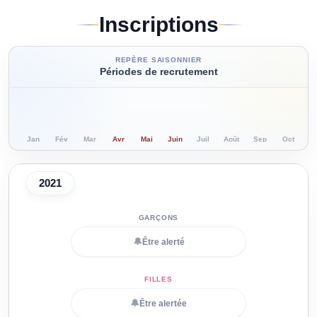
Inscriptions
REPÈRE SAISONNIER
Périodes de recrutement
Jan
Fév
Mar
Avr
Mai
Juin
Juil
Août
Sep
Oct
N
2021
🔔
Être alerté
🔔
Être alertée