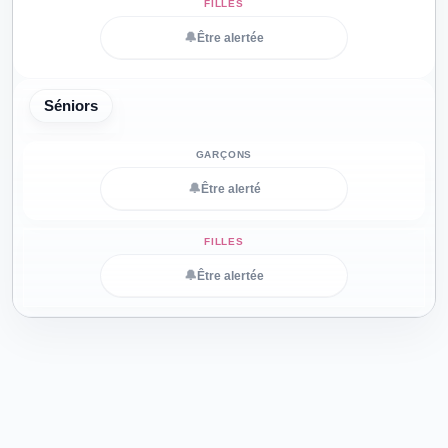
🔔
Être alertée
Séniors
🔔
Être alerté
🔔
Être alertée