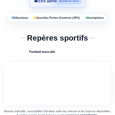
🔔
Être alerté
Aucune en cours
Détections
Journées Portes-Ouvertes (JPO)
Inscriptions
Repères sportifs
Football
masculin
Niveaux indicatifs, susceptibles d’évoluer selon les saisons et les sources disponibles.