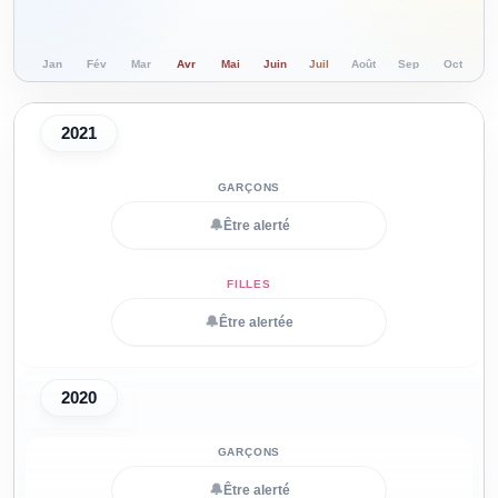
Jan
Fév
Mar
Avr
Mai
Juin
Juil
Août
Sep
Oct
N
2021
🔔
Être alerté
🔔
Être alertée
2020
🔔
Être alerté