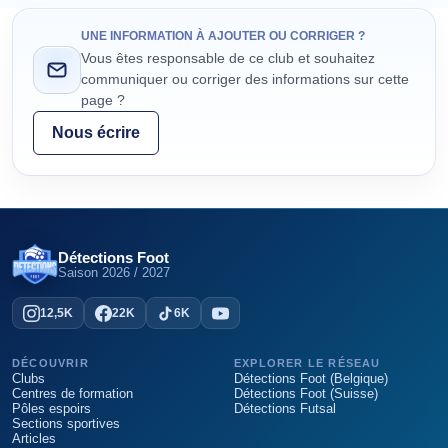
UNE INFORMATION À AJOUTER OU CORRIGER ?
Vous êtes responsable de ce club et souhaitez
communiquer ou corriger des informations sur cette
page ?
Nous écrire
Détections Foot
Saison
2026 / 2027
12,5K
22K
6K
DÉCOUVRIR
EXPLORER LE RÉSEAU
Clubs
Détections Foot (Belgique)
Centres de formation
Détections Foot (Suisse)
Pôles espoirs
Détections Futsal
Sections sportives
Articles