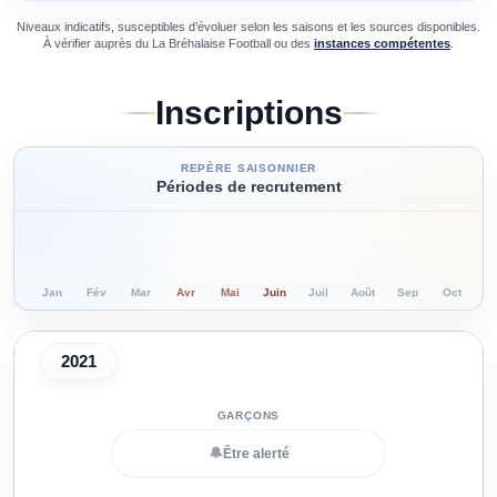
Niveaux indicatifs, susceptibles d’évoluer selon les saisons et les sources disponibles.
À vérifier auprès du
La Bréhalaise Football
ou des
instances compétentes
.
Inscriptions
REPÈRE SAISONNIER
Périodes de recrutement
Jan
Fév
Mar
Avr
Mai
Juin
Juil
Août
Sep
Oct
N
2021
🔔
Être alerté