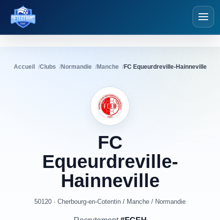
Détections Foot
Accueil
Clubs
Normandie
Manche
FC Equeurdreville-Hainneville
FC
Equeurdreville-
Hainneville
50120 · Cherbourg-en-Cotentin
/
Manche
/
Normandie