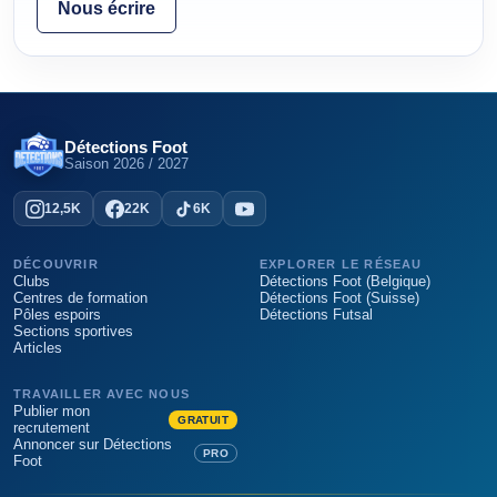
Nous écrire
Détections Foot
Saison
2026 / 2027
12,5K
22K
6K
DÉCOUVRIR
EXPLORER LE RÉSEAU
Clubs
Détections Foot (Belgique)
Centres de formation
Détections Foot (Suisse)
Pôles espoirs
Détections Futsal
Sections sportives
Articles
TRAVAILLER AVEC NOUS
Publier mon
GRATUIT
recrutement
Annoncer sur Détections
PRO
Foot