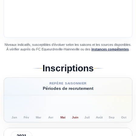
Niveaux indicatifs, susceptibles d’évoluer selon les saisons et les sources disponibles.
À vérifier auprès du
FC Equeurdreville-Hainneville
ou des
instances compétentes
.
Inscriptions
REPÈRE SAISONNIER
Périodes de recrutement
Jan
Fév
Mar
Avr
Mai
Juin
Juil
Août
Sep
Oct
N