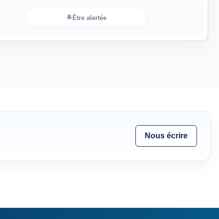
🔔
Être alertée
Nous écrire