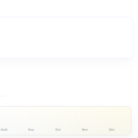
Août
Sep
Oct
Nov
Déc