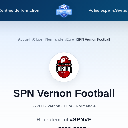
Centres de formation
Pôles espoirs
Sectio
Détections Foot
Accueil
Clubs
Normandie
Eure
SPN Vernon Football
SPN
Vernon
Football
27200 · Vernon
/
Eure
/
Normandie
Recrutement
#SPNVF