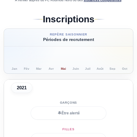
À vérifier auprès du
FC Roumois Nord
ou des
instances compétentes
.
Inscriptions
REPÈRE SAISONNIER
Périodes de recrutement
Jan
Fév
Mar
Avr
Mai
Juin
Juil
Août
Sep
Oct
N
2021
🔔
Être alerté