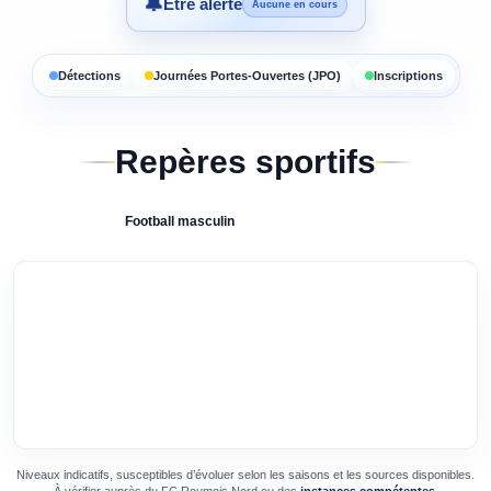
🔔
Être alerté
Aucune en cours
Détections
Journées Portes-Ouvertes (JPO)
Inscriptions
Repères sportifs
Football
masculin
Niveaux indicatifs, susceptibles d’évoluer selon les saisons et les sources disponibles.