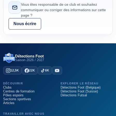
Vous êtes responsable de ce club et souhaitez
communiquer ou corriger des informations sur cette
page ?
Nous écrire
Détections Foot
Saison
2026 / 2027
12,5K
22K
6K
DÉCOUVRIR
EXPLORER LE RÉSEAU
Clubs
Détections Foot (Belgique)
Centres de formation
Détections Foot (Suisse)
Pôles espoirs
Détections Futsal
Sections sportives
Articles
TRAVAILLER AVEC NOUS