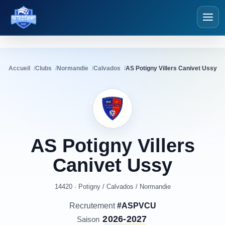
Détections Foot
Accueil
Clubs
Normandie
Calvados
AS Potigny Villers Canivet Ussy
AS
Potigny
Villers
Canivet
Ussy
14420 · Potigny
/
Calvados
/
Normandie
Recrutement
#ASPVCU
2026-2027
Saison