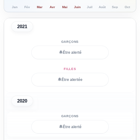
Jan
Fév
Mar
Avr
Mai
Juin
Juil
Août
Sep
Oct
N
2021
🔔
Être alerté
🔔
Être alertée
2020
🔔
Être alerté