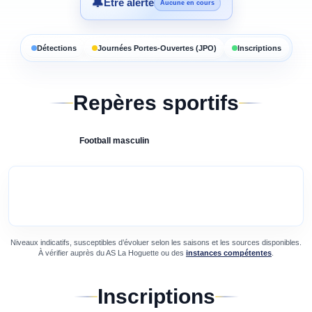
🔔
Être alerté
Aucune en cours
Détections
Journées Portes-Ouvertes (JPO)
Inscriptions
Repères sportifs
Football
masculin
Niveaux indicatifs, susceptibles d’évoluer selon les saisons et les sources disponibles.
À vérifier auprès du
AS La Hoguette
ou des
instances compétentes
.
Inscriptions