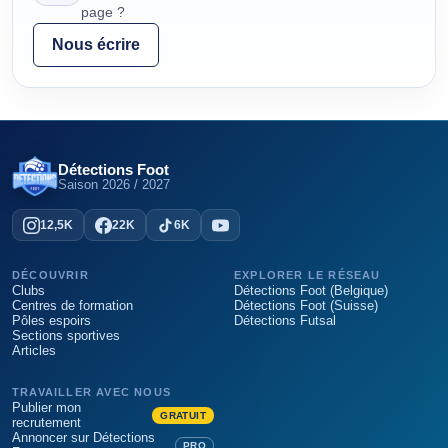
page ?
Nous écrire
Détections Foot
Saison
2026 / 2027
12,5K
22K
6K
DÉCOUVRIR
EXPLORER LE RÉSEAU
Clubs
Détections Foot (Belgique)
Centres de formation
Détections Foot (Suisse)
Pôles espoirs
Détections Futsal
Sections sportives
Articles
TRAVAILLER AVEC NOUS
Publier mon
GRATUIT
recrutement
Annoncer sur Détections
PRO