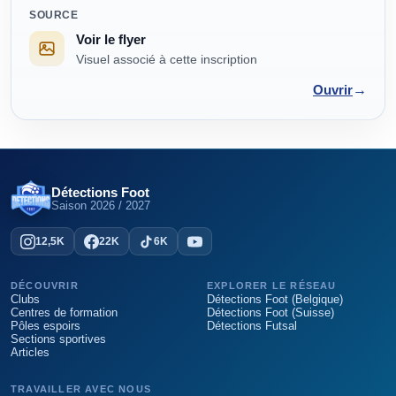
SOURCE
Voir le flyer
Visuel associé à cette inscription
→
Ouvrir
Détections Foot
Saison
2026 / 2027
12,5K
22K
6K
DÉCOUVRIR
EXPLORER LE RÉSEAU
Clubs
Détections Foot (Belgique)
Centres de formation
Détections Foot (Suisse)
Pôles espoirs
Détections Futsal
Sections sportives
Articles
TRAVAILLER AVEC NOUS