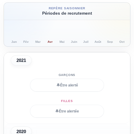
REPÈRE SAISONNIER
Périodes de recrutement
Jan
Fév
Mar
Avr
Mai
Juin
Juil
Août
Sep
Oct
N
2021
🔔
Être alerté
🔔
Être alertée
2020