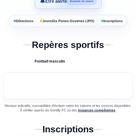
🔔
Être alerté
Aucune en cours
Détections
Journées Portes-Ouvertes (JPO)
Inscriptions
Repères sportifs
Football
masculin
Niveaux indicatifs, susceptibles d’évoluer selon les saisons et les sources disponibles.
À vérifier auprès du
Gentilly FC
ou des
instances compétentes
.
Inscriptions