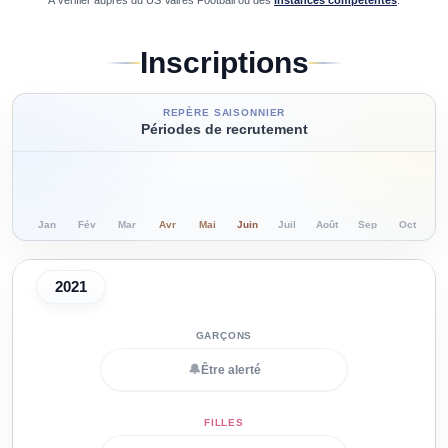
À vérifier auprès du
US Vaires Football
ou des
instances compétentes
.
Inscriptions
REPÈRE SAISONNIER
Périodes de recrutement
Jan
Fév
Mar
Avr
Mai
Juin
Juil
Août
Sep
Oct
N
2021
🔔
Être alerté