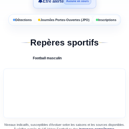
🔔
Être alerté
Aucune en cours
Détections
Journées Portes-Ouvertes (JPO)
Inscriptions
Repères sportifs
Football
masculin
Niveaux indicatifs, susceptibles d’évoluer selon les saisons et les sources disponibles.