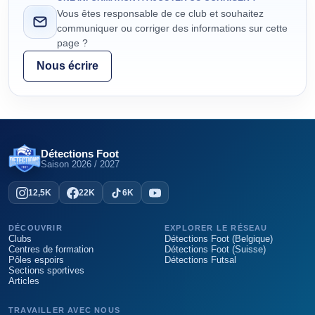
Vous êtes responsable de ce club et souhaitez
communiquer ou corriger des informations sur cette
page ?
Nous écrire
Détections Foot
Saison
2026 / 2027
12,5K
22K
6K
DÉCOUVRIR
EXPLORER LE RÉSEAU
Clubs
Détections Foot (Belgique)
Centres de formation
Détections Foot (Suisse)
Pôles espoirs
Détections Futsal
Sections sportives
Articles
TRAVAILLER AVEC NOUS