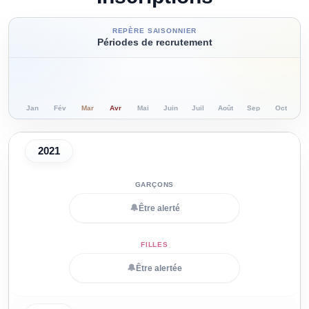
REPÈRE SAISONNIER
Périodes de recrutement
Jan
Fév
Mar
Avr
Mai
Juin
Juil
Août
Sep
Oct
N
2021
🔔
Être alerté
🔔
Être alertée