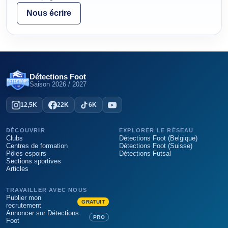
Nous écrire
Détections Foot
Saison
2026 / 2027
12,5K
22K
6K
DÉCOUVRIR
EXPLORER LE RÉSEAU
Clubs
Détections Foot (Belgique)
Centres de formation
Détections Foot (Suisse)
Pôles espoirs
Détections Futsal
Sections sportives
Articles
TRAVAILLER AVEC NOUS
Publier mon
GRATUIT
recrutement
Annoncer sur Détections
PRO
Foot