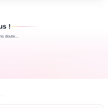
us !
s doute...