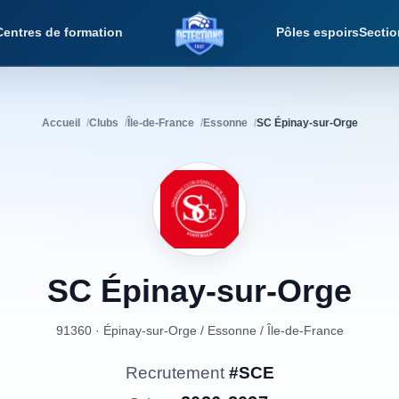
Centres de formation
Pôles espoirs
Sectio
Détections Foot
Accueil
Clubs
Île-de-France
Essonne
SC Épinay-sur-Orge
SC
Épinay-sur-Orge
91360 · Épinay-sur-Orge
/
Essonne
/
Île-de-France
Recrutement
#SCE