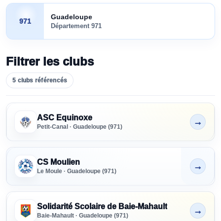
Guadeloupe
971
Département
971
Filtrer les clubs
5
clubs
référencés
Clubs référencés en Guadeloupe
SENIORS
ASC Equinoxe
→
Tous niveaux
Non indiqué
Petit-Canal · Guadeloupe (971)
FORMATION
Tous niveaux
CS Moulien
→
Non indiqué
Le Moule · Guadeloupe (971)
PRÉFORMATION
Tous niveaux
Solidarité Scolaire de Baie-Mahault
→
Non indiqué
Baie-Mahault · Guadeloupe (971)
PARTENAIRE