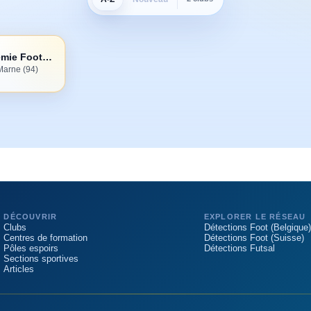
Junior Académie Football Club
-Marne (94)
DÉCOUVRIR
EXPLORER LE RÉSEAU
Clubs
Détections Foot (Belgique)
Centres de formation
Détections Foot (Suisse)
Pôles espoirs
Détections Futsal
Sections sportives
Articles