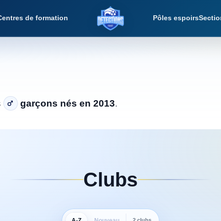
Centres de formation
Pôles espoirs
Sectio
Détections Foot
s
garçons nés en 2013
.
Clubs
A-Z
Nouveau
2 clubs