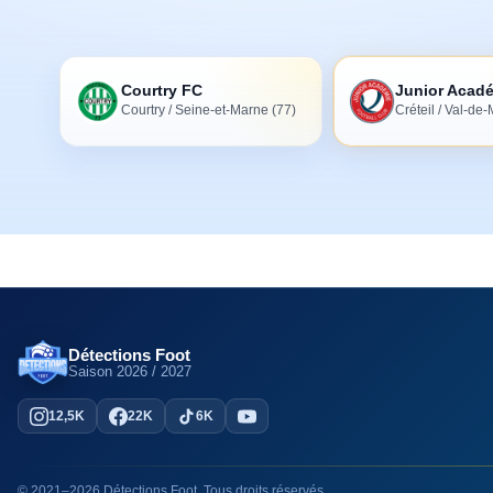
Courtry FC
Courtry / Seine-et-Marne (77)
Créteil / Val-de
Détections Foot
Saison
2026 / 2027
12,5K
22K
6K
©
2021
–
2026
Détections Foot
. Tous droits réservés.