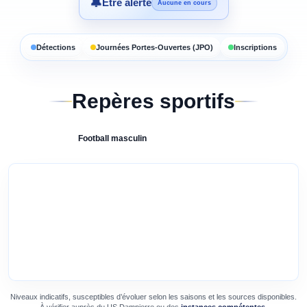
🔔
Être alerté
Aucune en cours
Détections
Journées Portes-Ouvertes (JPO)
Inscriptions
Repères sportifs
Football
masculin
Niveaux indicatifs, susceptibles d’évoluer selon les saisons et les sources disponibles.