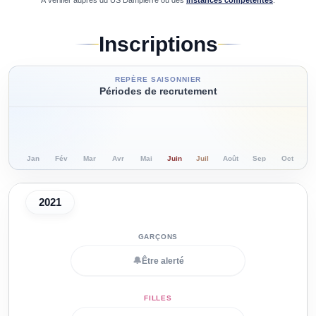
À vérifier auprès du
US Dampierre
ou des
instances compétentes
.
Inscriptions
REPÈRE SAISONNIER
Périodes de recrutement
Jan
Fév
Mar
Avr
Mai
Juin
Juil
Août
Sep
Oct
N
2021
🔔
Être alerté