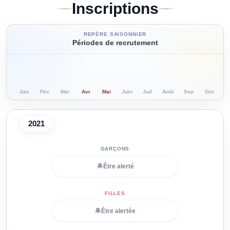
Inscriptions
REPÈRE SAISONNIER
Périodes de recrutement
Jan
Fév
Mar
Avr
Mai
Juin
Juil
Août
Sep
Oct
N
2021
🔔
Être alerté
🔔
Être alertée