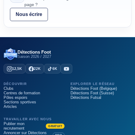
page ?
Nous écrire
Détections Foot
Saison
2026 / 2027
12,5K
22K
6K
DÉCOUVRIR
EXPLORER LE RÉSEAU
Clubs
Détections Foot (Belgique)
Centres de formation
Détections Foot (Suisse)
Pôles espoirs
Détections Futsal
Sections sportives
Articles
TRAVAILLER AVEC NOUS
Publier mon
GRATUIT
recrutement
Annoncer sur Détections