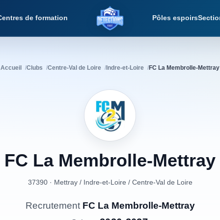
Centres de formation
Pôles espoirs
Sectio
Détections Foot
Accueil
Clubs
Centre-Val de Loire
Indre-et-Loire
FC La Membrolle-Mettray
FC
La
Membrolle-Mettray
37390 · Mettray
/
Indre-et-Loire
/
Centre-Val de Loire
Recrutement
FC La Membrolle-Mettray