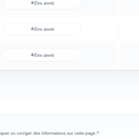
🔔
Être alerté
🔔
Être alerté
🔔
Être alerté
uer ou corriger des informations sur cette page ?