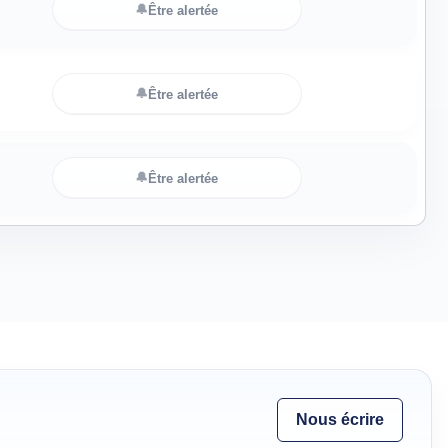
🔔
Être alertée
🔔
Être alertée
🔔
Être alertée
Nous écrire