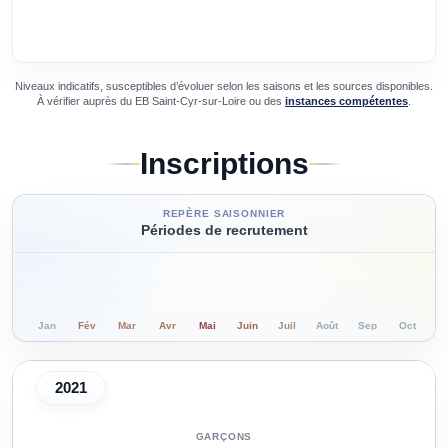
Niveaux indicatifs, susceptibles d’évoluer selon les saisons et les sources disponibles.
À vérifier auprès du
EB Saint-Cyr-sur-Loire
ou des
instances compétentes
.
Inscriptions
REPÈRE SAISONNIER
Périodes de recrutement
Jan
Fév
Mar
Avr
Mai
Juin
Juil
Août
Sep
Oct
N
2021