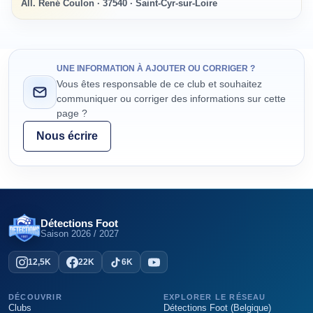
All. René Coulon · 37540 · Saint-Cyr-sur-Loire
UNE INFORMATION À AJOUTER OU CORRIGER ?
Vous êtes responsable de ce club et souhaitez
communiquer ou corriger des informations sur cette
page ?
Nous écrire
Détections Foot
Saison
2026 / 2027
12,5K
22K
6K
DÉCOUVRIR
EXPLORER LE RÉSEAU
Clubs
Détections Foot (Belgique)