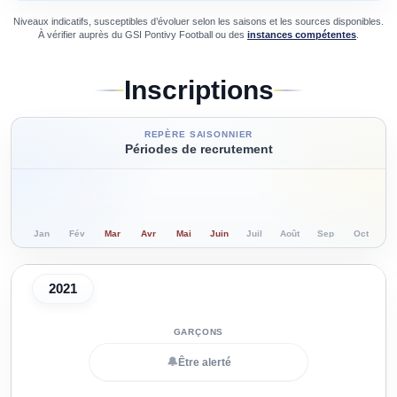
Niveaux indicatifs, susceptibles d’évoluer selon les saisons et les sources disponibles.
À vérifier auprès du
GSI Pontivy Football
ou des
instances compétentes
.
Inscriptions
REPÈRE SAISONNIER
Périodes de recrutement
Jan
Fév
Mar
Avr
Mai
Juin
Juil
Août
Sep
Oct
N
2021
🔔
Être alerté