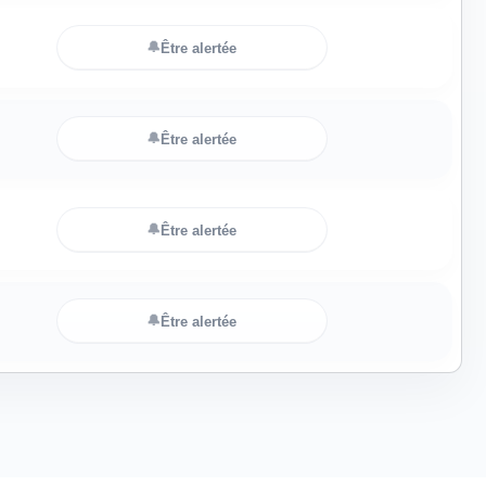
🔔
Être alertée
🔔
Être alertée
🔔
Être alertée
🔔
Être alertée