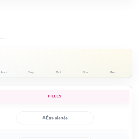
Août
Sep
Oct
Nov
Déc
FILLES
🔔
Être alertée