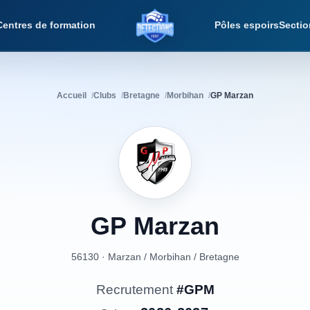
Centres de formation
Pôles espoirs
Sectio
Détections Foot
Accueil
Clubs
Bretagne
Morbihan
GP Marzan
GP
Marzan
56130 · Marzan
/
Morbihan
/
Bretagne
Recrutement
#GPM