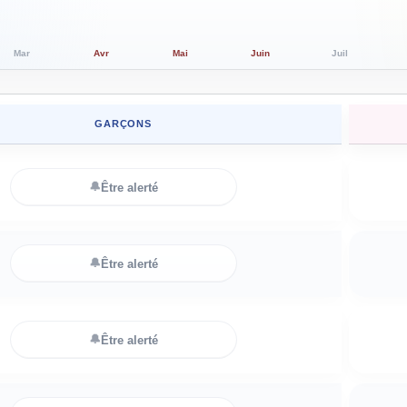
Mar
Avr
Mai
Juin
Juil
GARÇONS
🔔
Être alerté
🔔
Être alerté
🔔
Être alerté