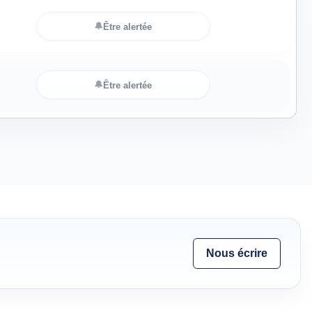
🔔
Être alertée
🔔
Être alertée
Nous écrire