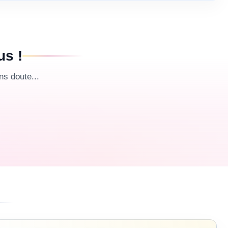
us !
s doute...