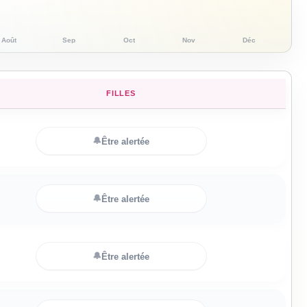
Août
Sep
Oct
Nov
Déc
FILLES
🔔
Être alertée
🔔
Être alertée
🔔
Être alertée