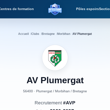
Centres de formation
Pôles espoirs
Sectio
Détections Foot
Accueil
Clubs
Bretagne
Morbihan
AV Plumergat
AV
Plumergat
56400 · Plumergat
/
Morbihan
/
Bretagne
Recrutement
#AVP