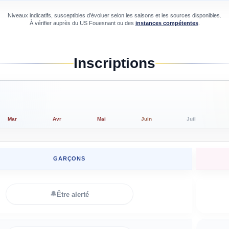
Niveaux indicatifs, susceptibles d’évoluer selon les saisons et les sources disponibles.
À vérifier auprès du
US Fouesnant
ou des
instances compétentes
.
Inscriptions
Mar
Avr
Mai
Juin
Juil
GARÇONS
🔔
Être alerté