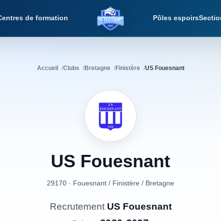
Centres de formation
Pôles espoirs
Sectio
Détections Foot
Accueil
Clubs
Bretagne
Finistère
US Fouesnant
US
Fouesnant
29170 · Fouesnant
/
Finistère
/
Bretagne
Recrutement
US Fouesnant