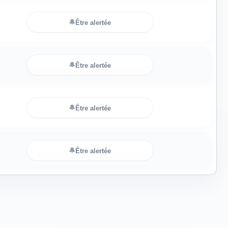
🔔
Être alertée
🔔
Être alertée
🔔
Être alertée
🔔
Être alertée