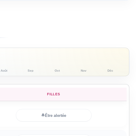
Août
Sep
Oct
Nov
Déc
FILLES
🔔
Être alertée