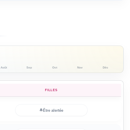
Août
Sep
Oct
Nov
Déc
FILLES
🔔
Être alertée