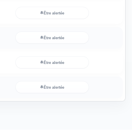
🔔
Être alertée
🔔
Être alertée
🔔
Être alertée
🔔
Être alertée