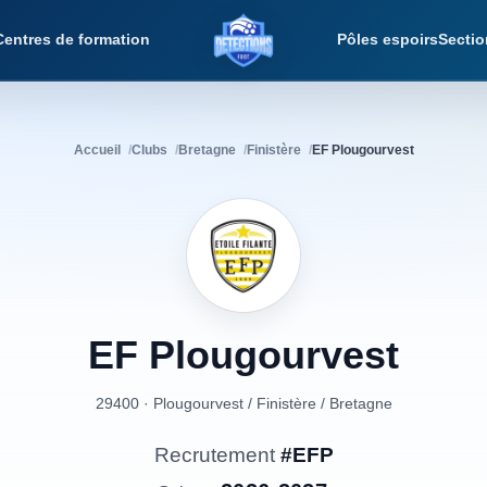
Centres de formation
Pôles espoirs
Sectio
Détections Foot
Accueil
Clubs
Bretagne
Finistère
EF Plougourvest
EF
Plougourvest
29400 · Plougourvest
/
Finistère
/
Bretagne
Recrutement
#EFP