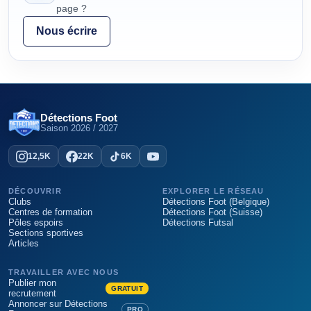
page ?
Nous écrire
Détections Foot
Saison
2026 / 2027
12,5K
22K
6K
DÉCOUVRIR
EXPLORER LE RÉSEAU
Clubs
Détections Foot (Belgique)
Centres de formation
Détections Foot (Suisse)
Pôles espoirs
Détections Futsal
Sections sportives
Articles
TRAVAILLER AVEC NOUS
Publier mon
GRATUIT
recrutement
Annoncer sur Détections
PRO