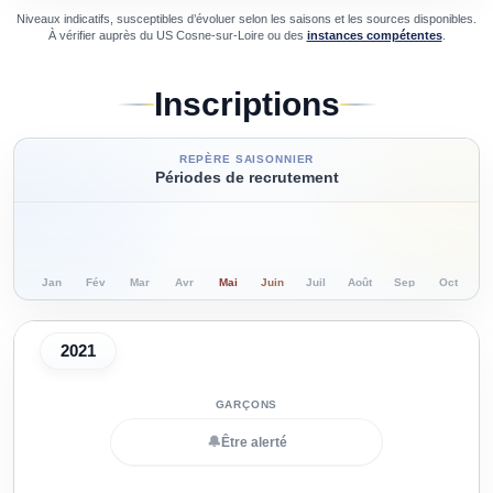
Niveaux indicatifs, susceptibles d’évoluer selon les saisons et les sources disponibles.
À vérifier auprès du
US Cosne-sur-Loire
ou des
instances compétentes
.
Inscriptions
REPÈRE SAISONNIER
Périodes de recrutement
Jan
Fév
Mar
Avr
Mai
Juin
Juil
Août
Sep
Oct
N
2021
🔔
Être alerté