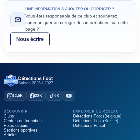
UNE INFORMATION À AJOUTER OU CORRIGER ?
Vous êtes responsable de ce club et souhaitez
communiquer ou corriger des informations sur cette
page ?
Nous écrire
Détections Foot
Saison
2026 / 2027
12,5K
22K
6K
DÉCOUVRIR
EXPLORER LE RÉSEAU
Clubs
Détections Foot (Belgique)
Centres de formation
Détections Foot (Suisse)
Pôles espoirs
Détections Futsal
Sections sportives
Articles