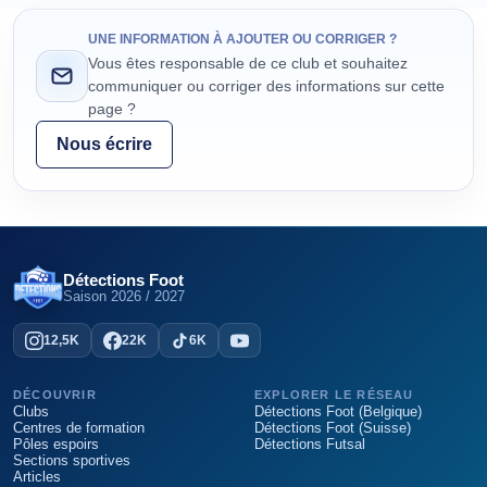
UNE INFORMATION À AJOUTER OU CORRIGER ?
Vous êtes responsable de ce club et souhaitez
communiquer ou corriger des informations sur cette
page ?
Nous écrire
Détections Foot
Saison
2026 / 2027
12,5K
22K
6K
DÉCOUVRIR
EXPLORER LE RÉSEAU
Clubs
Détections Foot (Belgique)
Centres de formation
Détections Foot (Suisse)
Pôles espoirs
Détections Futsal
Sections sportives
Articles