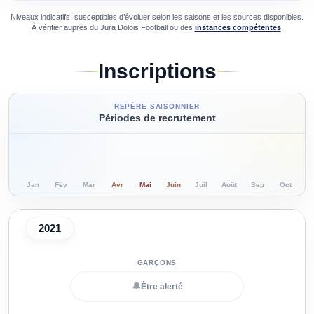
Niveaux indicatifs, susceptibles d’évoluer selon les saisons et les sources disponibles.
À vérifier auprès du
Jura Dolois Football
ou des
instances compétentes
.
Inscriptions
REPÈRE SAISONNIER
Périodes de recrutement
Jan
Fév
Mar
Avr
Mai
Juin
Juil
Août
Sep
Oct
N
2021
🔔
Être alerté