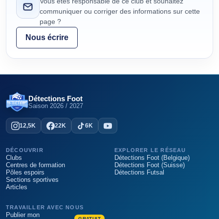
Vous êtes responsable de ce club et souhaitez
communiquer ou corriger des informations sur cette
page ?
Nous écrire
Détections Foot
Saison
2026 / 2027
12,5K
22K
6K
DÉCOUVRIR
EXPLORER LE RÉSEAU
Clubs
Détections Foot (Belgique)
Centres de formation
Détections Foot (Suisse)
Pôles espoirs
Détections Futsal
Sections sportives
Articles
TRAVAILLER AVEC NOUS
Publier mon
GRATUIT